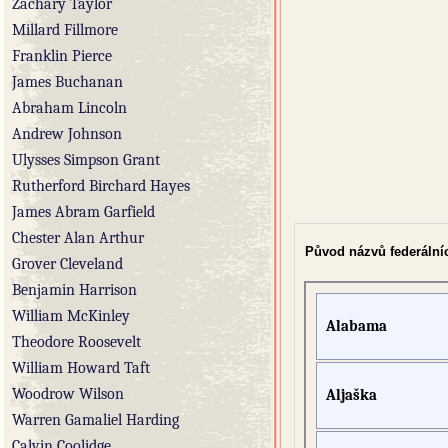
Zachary Taylor
Millard Fillmore
Franklin Pierce
James Buchanan
Abraham Lincoln
Andrew Johnson
Ulysses Simpson Grant
Rutherford Birchard Hayes
James Abram Garfield
Chester Alan Arthur
Původ názvů federální
Grover Cleveland
Benjamin Harrison
William McKinley
Alabama
Theodore Roosevelt
William Howard Taft
Woodrow Wilson
Aljaška
Warren Gamaliel Harding
Calvin Coolidge