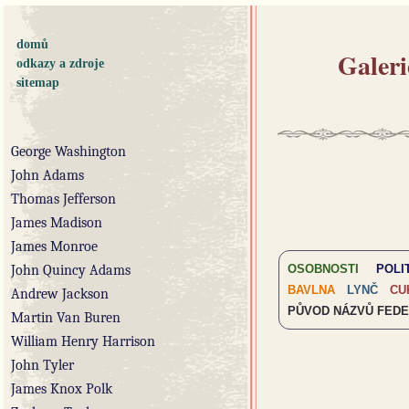
domů
Galer
odkazy a zdroje
sitemap
George Washington
John Adams
Thomas Jefferson
James Madison
James Monroe
OSOBNOSTI
POLI
John Quincy Adams
BAVLNA
LYNČ
CU
Andrew Jackson
PŮVOD NÁZVŮ FEDE
Martin Van Buren
William Henry Harrison
John Tyler
James Knox Polk